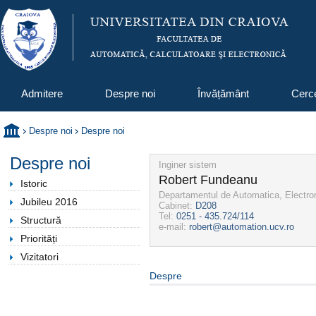
Admitere
Despre noi
Învățământ
Cerc
Despre noi
Despre noi
Despre noi
Inginer sistem
Robert Fundeanu
Istoric
Departamentul de Automatica, Electro
Jubileu 2016
Cabinet:
D208
Tel:
0251 - 435.724/114
Structură
e-mail:
robert@automation.ucv.ro
Priorități
Vizitatori
Despre