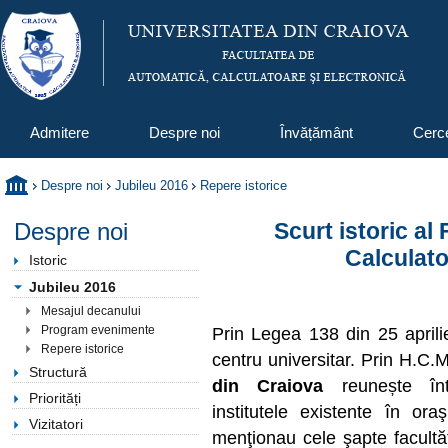
Admitere
Despre noi
Învățământ
Cerc
Despre noi
Jubileu 2016
Repere istorice
Despre noi
Scurt istoric al
Calculato
Istoric
Jubileu 2016
Mesajul decanului
Program evenimente
Prin Legea 138 din 25 aprili
Repere istorice
centru universitar. Prin H.C.
Structură
din Craiova
reunește într
Priorități
institutele existente în ora
Vizitatori
menţionau cele şapte facultăţi