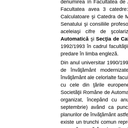
denumirea în Facultatea de A
Facultatea avea 3 catedre
Calculatoare şi Catedra de Mă
Senatului şi consiliile profes
aceleiaşi cifre de şcolar
Automatică
şi
Secţia de Ca
1992/1993 în cadrul facultăţi
predare în limba engleză.
Din anul universitar 1990/199
de învăţământ modernizat
învăţământ ale celorlalte facu
cu cele din ţările europen
Societăţii Române de Automat
organizat, începând cu anul
septembrie) având ca punct
planurilor de învăţământ astf
existe un trunchi comun repr