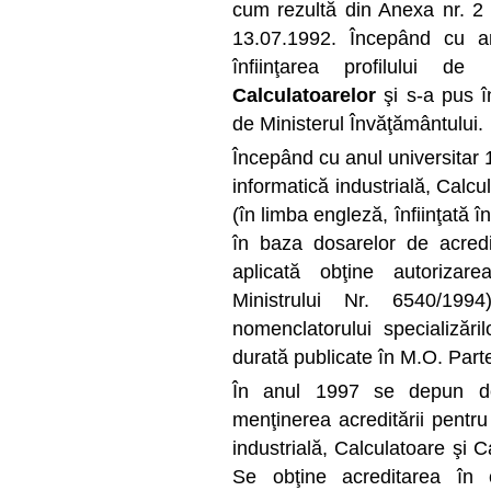
cum rezultă din Anexa nr. 2 
13.07.1992. Începând cu an
înfiinţarea profilului de
In
Calculatoarelor
şi s-a pus î
de Ministerul Învăţământului.
Începând cu anul universitar 
informatică industrială, Calc
(în limba engleză, înfiinţată 
în baza dosarelor de acredi
aplicată obţine autorizare
Ministrului Nr. 6540/1994
nomenclatorului specializăr
durată publicate în M.O. Partea
În anul 1997 se depun do
menţinerea acreditării pentru
industrială, Calculatoare şi 
Se obţine acreditarea în 