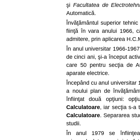
şi
Facultatea de Electrotehn
Automatică.
Învăţământul superior tehnic 
fiinţă în
vara anului 1966
, 
admitere, prin aplicarea H.C
În anul universitar
1966-1967
de cinci ani, şi-a început acti
care 50 pentru secţia de A
aparate electrice.
Începând cu anul universitar
a noului plan de învăţământ
înfiinţat două opţiuni: op
Calculatoare
, iar secţia s-a
Calculatoare
. Separarea stud
studii.
În anul
1979
se înfiinţea