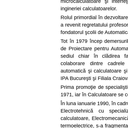
microcalculatoare şi inter
ingineriei calculatoarelor.
Rolul primordial în dezvoltar
a revenit regretatului profes
fondatorul şcolii de Automatic
Tot în
1979
încep demersurile 
de Proiectare pentru Automati
sediul chiar în clădirea f
colaborare dintre cadrele
automatică şi calculatoare şi
IPA Bucureşti şi Filiala Craiov
Prima promoţie de specialiş
1971
, iar în Calculatoare s
În luna
ianuarie 1990
, în cadr
Electrotehnică cu speciali
calculatoare, Electromecanică
termoelectrice, s-a fragmenta