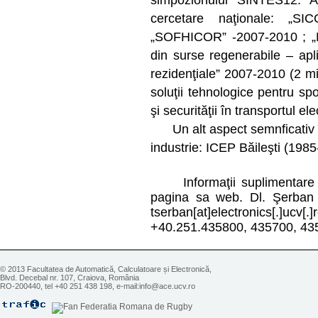
simpozionului SINTES12. A
cercetare naţionale: „S
„SOFHICOR” -2007-2010 ; „Mi
din surse regenerabile – apli
rezidenţiale” 2007-2010 (2 m
soluţii tehnologice pentru spo
şi securităţii în transportul e
Un alt aspect semnficativ îl c
industrie: ICEP Băileşti (19
Informaţii suplimentare de
pagina sa web. Dl. Şerban T
tserban[at]electronics[.]
+40.251.435800, 435700, 435
© 2013 Facultatea de Automatică, Calculatoare și Electronică,
Blvd. Decebal nr. 107, Craiova, România
RO-200440, tel +40 251 438 198, e-mail:info@ace.ucv.ro