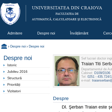
Admitere
Despre noi
Învățământ
Cerc
Despre noi
Despre noi
Despre noi
Sef lucrari doctor ing
Traian Titi Ser
Istoric
Departamentul de Aut
Jubileu 2016
Cabinet:
D109/D106
Tel:
0251 - 435.724/
Structură
e-mail:
traianserban
Priorități
Vizitatori
Despre
Dl. Şerban Traian este şef lu