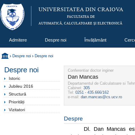
Admitere
Despre noi
Învățământ
Cerc
Despre noi
Despre noi
Despre noi
Conferentiar doctor inginer
Dan Mancas
Istoric
Departamentul de Calculatoare si Tehn
Jubileu 2016
Cabinet:
305
Tel:
0251 - 435.666/162
Structură
e-mail:
dan.mancas@cs.ucv.ro
Priorități
Vizitatori
Despre
Dl. Dan Mancas este Con