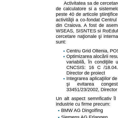
Activitatea sa de cercetare 
de calculatore si a sistemelo
peste 40 de articole ştiinţifi
activităţii a co-fondat Centru
din Craiova. A fost de asem
WSEAS, SISNTES si RoEduNet.
cercetare naţionale şi intern
sunt:
Centru Grid Oltenia, PO
Optimizarea alocării resu
variabilă, în condiţiile
CNCSIS: 16 C /18.04
Director de proiect
Integrarea aplicaţiilor d
şi evitarea congest
33451/23/2002, Director 
Un alt aspect semnficativ îl c
industrie cu firme precum:
BMW AG Dingolfing
Siemens AG Erlangen