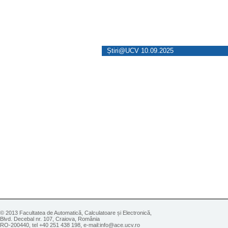
Știri@UCV 10.09.2025
© 2013 Facultatea de Automatică, Calculatoare și Electronică,
Blvd. Decebal nr. 107, Craiova, România
RO-200440, tel +40 251 438 198, e-mail:info@ace.ucv.ro